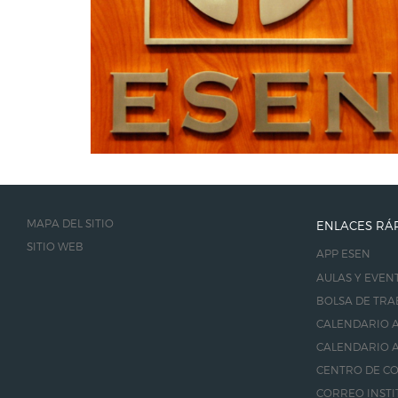
MAPA DEL SITIO
ENLACES RÁ
SITIO WEB
APP ESEN
AULAS Y EVEN
BOLSA DE TRA
CALENDARIO A
CALENDARIO A
CENTRO DE C
CORREO INSTI