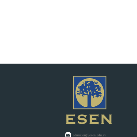
admision@esen.edu.sv