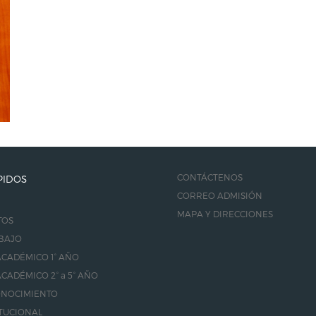
CONTÁCTENOS
PIDOS
CORREO ADMISIÓN
MAPA Y DIRECCIONES
TOS
BAJO
CADÉMICO 1° AÑO
CADÉMICO 2° a 5° AÑO
ONOCIMIENTO
TUCIONAL