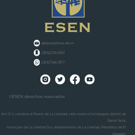
admision@esen.edu.sv
(503)2234-9292
(503)7540-3977
©ESEN derechos reservados
Km 12 ½ carretera al Puerto de La Libertad, calle nueva a Comasagua, distrito de
Santa Tecla,
municipio de La Libertad Sur, departamento de La Libertad, República de El
Salvador