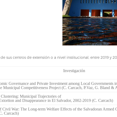
de sus centros de extensión o a nivel institucional, entre 2019 y 20
Investigación
mic Governance and Private Investment among Local Governments in 
he Municipal Competitiveness Project (C. Carcach, P.Vaz, G. Bland & 
 Clustering: Municipal Trajectories of
xtortion and Disappearance in El Salvador, 2002-2019 (C. Carcach)
f Civil War: The Long-term Welfare Effects of the Salvadoran Armed Co
C. Carcach)