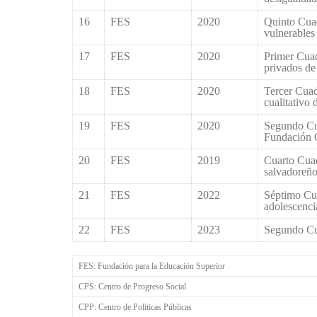
16
FES
2020
Quinto Cuad
vulnerables
17
FES
2020
Primer Cuad
privados de 
18
FES
2020
Tercer Cuad
cualitativo 
19
FES
2020
Segundo Cua
Fundación G
20
FES
2019
Cuarto Cuad
salvadoreñ
21
FES
2022
Séptimo Cua
adolescenci
22
FES
2023
Segundo Cu
FES: Fundación para la Educación Superior
CPS: Centro de Progreso Social
CPP: Centro de Políticas Públicas