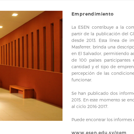
Emprendimiento
La ESEN contribuye a la co
partir de la publicación del 
desde 2013. Esta línea de in
Masferrer, brinda una descri
en El Salvador, permitiendo 
de 100 países participantes 
cantidad y el tipo de empren
percepción de las condicion
funcionar.
Se han publicado dos informes
2015. En este momento se enc
al ciclo 2016-2017.
Puede encontrar los informes e
www.esen.edu.sv/gem