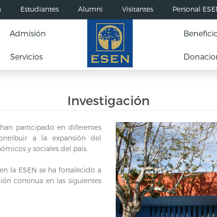
n
Estudiantes
Alumni
Visitantes
Personal ES
Admisión
Benefici
Servicios
Donacio
Investigación
han participado en diferentes
ontribuir a la expansión del
micos y sociales del país.
 en la ESEN se ha fortalecido a
ión continua en las siguientes