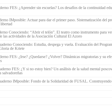
erno FES: ¿Aprender sin escuelas? Los desafíos de la continuidad edu
erno IMposible: Actuar para dar el primer paso. Sistematización del p
libertad
erno Conociendo: “Abrir el telón”. El teatro como instrumento para ver
de las actividades de la Asociación Cultural El Azoro
derno Conociendo: Estudia, despega y vuela. Evaluación del Program
loria de Kriete
erno FES: ¿Irse? ¿Quedarse? ¿Volver? Dinámicas migratorias y su efec
os
derno FES: ¿Y si no estoy bien? Un análisis de la salud mental poscovi
a salvadoreñas
aderno IMposible: Fondo de la Solidaridad de FUSAL. Construyendo p