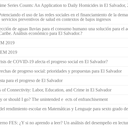
me Series Counts: An Application to Daily Homicides in El Salvador,
enciando el uso de las redes sociales en el financiamiento de la dema
servicios preventivos de salud en contextos de bajos ingresos
lección de aguas lluvias para el consumo humano una solución para el 
 Caribe. Análisis económico para El Salvador.?
EM 2019
GEM 2019
isis de COVID-19 afecta el progreso social en El Salvador?
brechas de progreso social: prioridades y propuestas para El Salvador
ta para el progreso de El Salvador
es of Connectivity: Labor, Education, and Crime in El Salvador
ay or should I go? The unintended e ects of enfranchisement
del rendimiento escolar en Matemáticas y Lenguaje para sexto grado d
rno FES: ¿Y si no aprendo a leer? Un análisis del desempeño en lectura