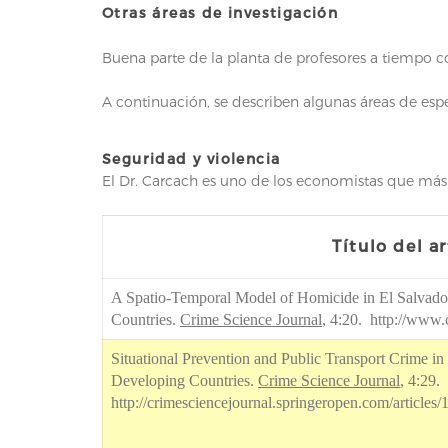
Otras áreas de investigación
Buena parte de la planta de profesores a tiempo co
A continuación, se describen algunas áreas de esp
Seguridad y violencia
El Dr. Carcach es uno de los economistas que más 
Título del a
A Spatio-Temporal Model of Homicide in El Salvador
Countries.
Crime Science Journal
, 4:20.
http://www.
Situational Prevention and Public Transport Crime in 
Developing Countries.
Crime Science Journal
, 4:29.
http://crimesciencejournal.springeropen.com/article