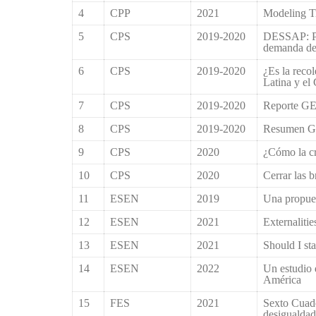
4
CPP
2021
Modeling Ti
5
CPS
2019-2020
DESSAP: Pot
demanda de 
6
CPS
2019-2020
¿Es la reco
Latina y el
7
CPS
2019-2020
Reporte G
8
CPS
2019-2020
Resumen 
9
CPS
2020
¿Cómo la cr
10
CPS
2020
Cerrar las 
11
ESEN
2019
Una propues
12
ESEN
2021
Externaliti
13
ESEN
2021
Should I st
14
ESEN
2022
Un estudio 
América
15
FES
2021
Sexto Cuade
desigualdad