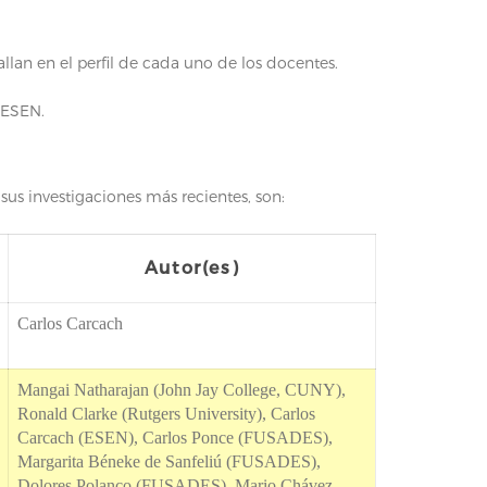
llan en el perfil de cada uno de los docentes.
 ESEN.
us investigaciones más recientes, son:
Autor(es)
Carlos Carcach
Mangai Natharajan (John Jay College, CUNY),
Ronald Clarke (Rutgers University), Carlos
Carcach (ESEN), Carlos Ponce (FUSADES),
Margarita Béneke de Sanfeliú (FUSADES),
Dolores Polanco (FUSADES), Mario Chávez