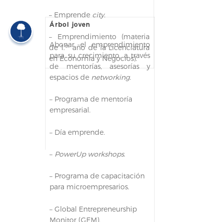
– Emprende
city
.
Árbol joven
– Emprendimiento (materia
Abonar el emprendimiento
er
de 1.
año de la Licenciatura
para su crecimiento, a través
en Economía y Negocios).
de mentorías, asesorías y
espacios de
networking
.
– Programa de mentoría
empresarial.
– Día emprende.
–
PowerUp workshops
.
– Programa de capacitación
para microempresarios.
– Global Entrepreneurship
Monitor (GEM).