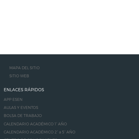
MAPA DEL SITIO
SITIO WEB
ENLACES RÁPIDOS
APP ESEN
AULAS Y EVENTOS
BOLSA DE TRABAJO
CALENDARIO ACADÉMICO 1° AÑO
CALENDARIO ACADÉMICO 2° a 5° AÑO