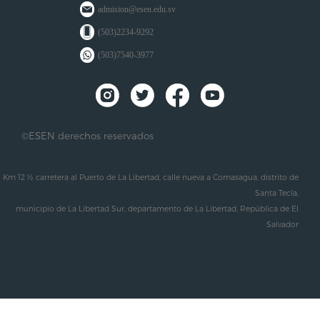
admision@esen.edu.sv
(503)2234-9292
(503)7540-3977
©ESEN derechos reservados
Km 12 ½ carretera al Puerto de La Libertad, calle nueva a Comasagua, distrito de
Santa Tecla,
municipio de La Libertad Sur, departamento de La Libertad, República de El
Salvador