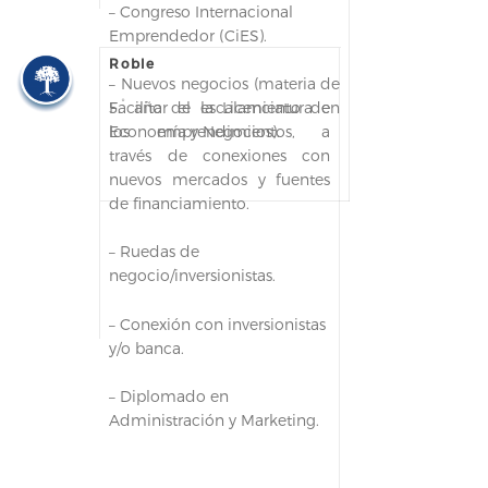
– Congreso Internacional
Emprendedor (CiES).
Roble
– Nuevos negocios (materia de
°
Facilitar el escalamiento de
5.
año de la Licenciatura en
los emprendimientos, a
Economía y Negocios).
través de conexiones con
nuevos mercados y fuentes
de financiamiento.
– Ruedas de
negocio/inversionistas.
– Conexión con inversionistas
y/o banca.
– Diplomado en
Administración y Marketing.