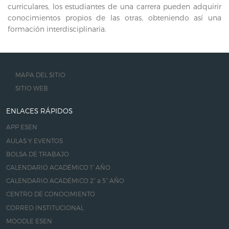
curriculares, los estudiantes de una carrera pueden adquirir
conocimientos propios de las otras, obteniendo así una
formación interdisciplinaria.
MAPA DEL SITIO
SITIO WEB
ENLACES RÁPIDOS
APP ESEN
AULAS Y EVENTOS
BOLSA DE TRABAJO
CALENDARIO ACADÉMICO 1° AÑO
CALENDARIO ACADÉMICO 2° a 5° AÑO
CENTRO DE CONOCIMIENTO
CORREO INSTITUCIONAL
MOODLE ESEN