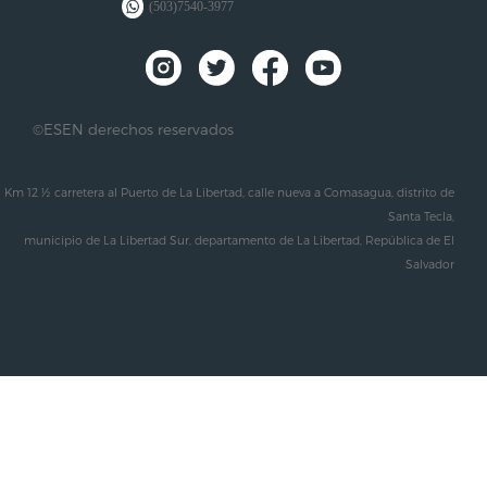
(503)7540-3977
©ESEN derechos reservados
Km 12 ½ carretera al Puerto de La Libertad, calle nueva a Comasagua, distrito de
Santa Tecla,
municipio de La Libertad Sur, departamento de La Libertad, República de El
Salvador