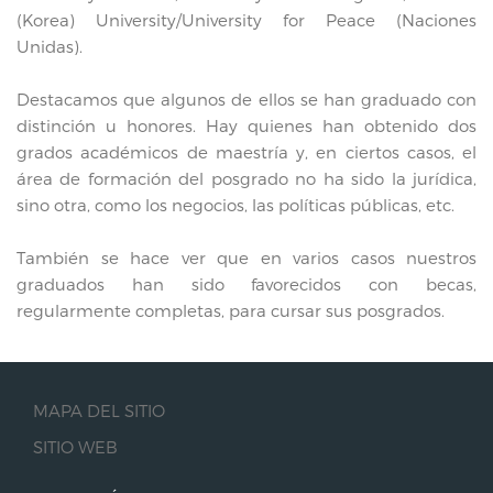
(Korea) University/University for Peace (Naciones
Unidas).
Destacamos que algunos de ellos se han graduado con
distinción u honores. Hay quienes han obtenido dos
grados académicos de maestría y, en ciertos casos, el
área de formación del posgrado no ha sido la jurídica,
sino otra, como los negocios, las políticas públicas, etc.
También se hace ver que en varios casos nuestros
graduados han sido favorecidos con becas,
regularmente completas, para cursar sus posgrados.
MAPA DEL SITIO
SITIO WEB