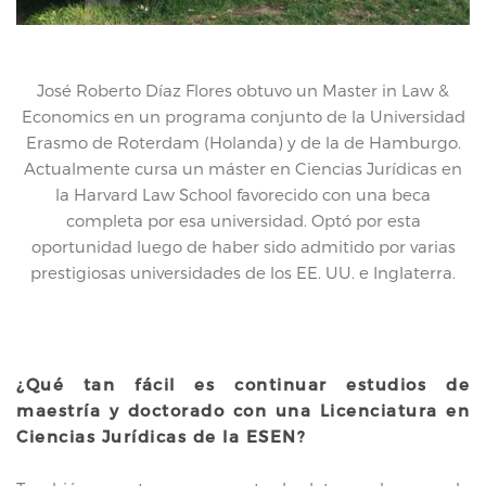
José Roberto Díaz Flores obtuvo un Master in Law &
Leo
Economics en un programa conjunto de la Universidad
carr
Erasmo de Roterdam (Holanda) y de la de Hamburgo.
en P
Actualmente cursa un máster en Ciencias Jurídicas en
d
la Harvard Law School favorecido con una beca
par
completa por esa universidad. Optó por esta
al W
oportunidad luego de haber sido admitido por varias
esa 
prestigiosas universidades de los EE. UU. e Inglaterra.
¿Qué tan fácil es continuar estudios de
maestría y doctorado con una Licenciatura en
Ciencias Jurídicas de la ESEN?