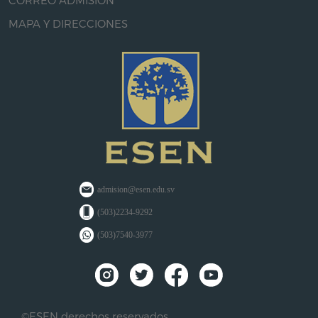
CORREO ADMISIÓN
MAPA Y DIRECCIONES
admision@esen.edu.sv
(503)2234-9292
(503)7540-3977
©ESEN derechos reservados