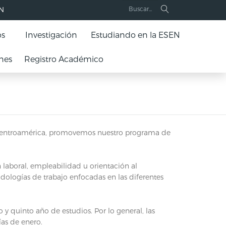
EN
os
Investigación
Estudiando en la ESEN
nes
Registro Académico
 y Centroamérica, promovemos nuestro programa de
n laboral, empleabilidad u orientación al
dologías de trabajo enfocadas en las diferentes
 y quinto año de estudios. Por lo general, las
ías de enero.