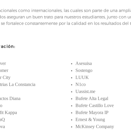
acionales como internacionales, las cuales son parte de una ampli
os aseguran un buen trato para nuestros estudiantes, junto con un
d se fortalece constantemente por la calidad en los resultados de
ración:
ver
Asesuisa
omer
Sostengo
r City
LUUK
trias La Constancia
N1co
Uassist.me
uctos Diana
Bufete Alta Legal
o
Bufete Castillo Love
fit Kappa
Bufete Mayora IP
aQ
Ernest & Young
ova
McKinsey Company