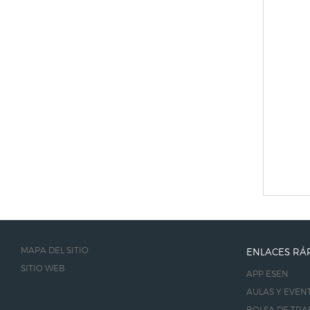
MAPA DEL SITIO
ENLACES RÁ
SITIO WEB
APP ESEN
AULAS Y EVEN
BOLSA DE TRA