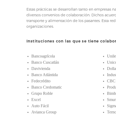
Estas prácticas se desarrollan tanto en empresas n
diversos convenios de colaboración. Dichos acuerd
transporte y alimentación de los pasantes. Esta re
organizaciones.
Instituciones con las que se tiene colabo
Bancoagrícola
Unile
Banco Cuscatlán
Unic
Davivienda
Dolla
Banco Atlántida
Indus
Fedecrédito
CBC
Banco Credomatic
Prod
Grupo Roble
Bimb
Excel
Smur
Auto Fácil
Sigm
Avianca Group
Tern