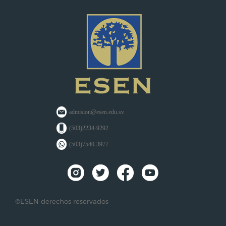
admision@esen.edu.sv
(503)2234-9292
(503)7540-3977
©ESEN derechos reservados