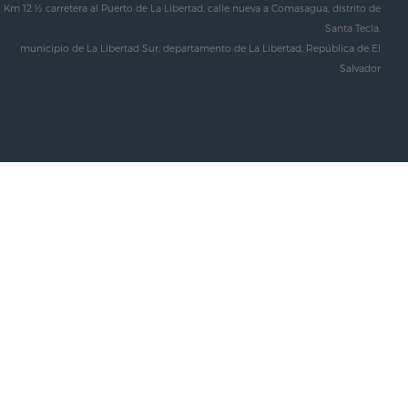
Km 12 ½ carretera al Puerto de La Libertad, calle nueva a Comasagua, distrito de
Santa Tecla,
municipio de La Libertad Sur, departamento de La Libertad, República de El
Salvador