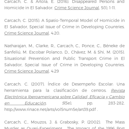
Carcach, C. & Artola, E. (2016). Disappeared Persons and
Homicide in El Salvador.
Crime Science Journal
, 5(1), 1-11.
Carcach, C. (2015). A Spatio-Temporal Model of Homicide in
El Salvador, Special Issue of Crime in Developing Countries.
Crime Science Journal
, 4:20.
Natharajan, M., Clarke, R., Carcach, C., Ponce, C., Béneke de
Sanfeliú, M. Escobar Polanco, D., Chávez, M. & Shi, M. (2015).
Situational Prevention and Public Transport Crime in El
Salvador, Special Issue of Crime in Developing Countries.
Crime Science Journal
, 4:29
Carcach, C. (2007). Índice de Desempeño Escolar: Una
herramienta para la clasificación de centros.
Revista
Electrónica Iberoamericana sobre Calidad, Eficacia y Cambio
en Educación
, 5
(5e), pp. 283-282.
http://www.rinace.net/arts/vol5num5e/art39.pdf
.
Carcach, C., Mouzos, J. & Grabosky, P. (2002). The Mass
Murder as Quasi-Experiment. The Impact of the 1996 Port